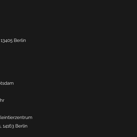
13405 Berlin
otsdam
Uhr
Kleintierzentrum
 14163 Berlin