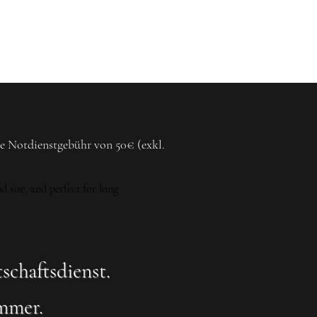
Tel: 03303 / 40 25 67
Start
Aktuelles
Mehr
ne Notdienstgebühr von 50€ (exkl.
d size, and perfect for long
schaftsdienst.
ummer.