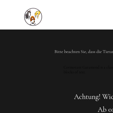
Tierarztpraxis
Dieck und Grové GbR
Bitte beachten Sie, dass die Tie
Cormorant Garamond is a classic
blocks of text.
Achtung! Wich
Ab 01