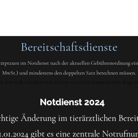
Bereitschaftsdienste
rarztpraxen im Notdienst nach der aktuellen Gebührenordnung ei
MwSt.) und mindestens den doppelten Satz berechnen müssen.
 font with a modern twist. It's easy to read on screens of every shape an
Notdienst 2024
tige Änderung im tierärztlichen Bereit
.01.2024 gibt es eine zentrale Notrufn