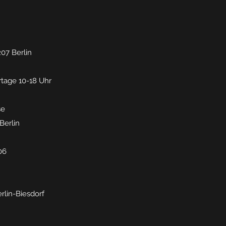
207 Berlin
rtage 10-18 Uhr
se
Berlin
06
erlin-Biesdorf