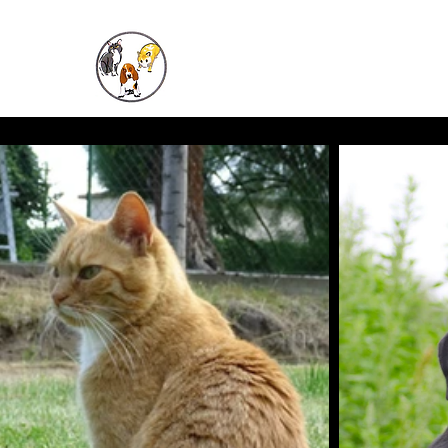
Tierarztpraxis
Dieck und Grové GbR