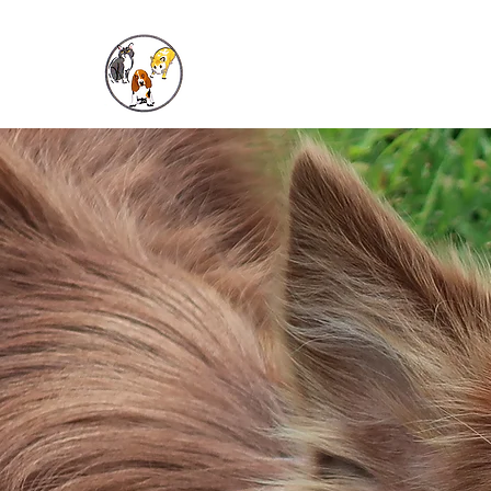
Tierarztpraxis
Dieck und Grové GbR