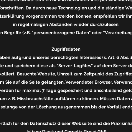
orschriften. Da durch neue Technologien und die ständige W
tzerklärung vorgenommen werden können, empfehlen wir Ihne
in regelmäßigen Abständen wieder durchzulesen.
 Begriffe (z.B. "personenbezogene Daten" oder "Verarbeitung"
Zugriffsdaten
ben aufgrund unseres berechtigten Interesses (s. Art. 6 Abs. 1
te und speichern diese als "Server-Logfiles" auf dem Server d
lliert: Besuchte Website, Uhrzeit zum Zeitpunkt des Zugriff
em Sie auf die Seite gelangten, Verwendeter Browser, Verwen
 werden für maximal 7 Tage gespeichert und anschließend gel
, um z. B. Missbrauchsfälle aufklären zu können. Müssen Dat
 solange von der Löschung ausgenommen bis der Vorfall endgü
tlich für den Datenschutz dieser Webseite sind die Praxisin
Juliane Dieck und Cornelia Grové GbR