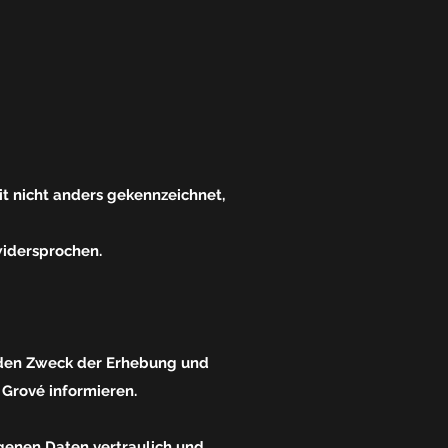
it nicht anders gekennzeichnet,
widersprochen.
d den Zweck der Erhebung und
Grové informieren.
genen Daten vertraulich und