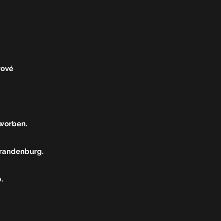
rové
worben.
Brandenburg.
.