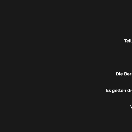
Tei
Die Be
Es gelten d