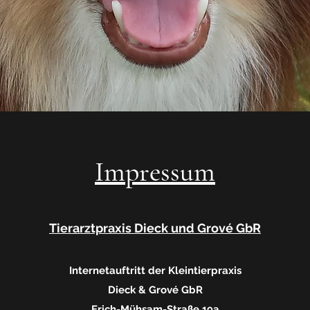
Impressum
Tierarztpraxis Dieck und Grové GbR
Internetauftritt der Kleintierpraxis
Dieck & Grové GbR
Erich-Mühsam-Straße 19a